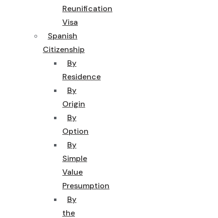
Reunification
Visa
Spanish
Citizenship
By
Residence
By
Origin
By
Option
By
Simple
Value
Presumption
By
the