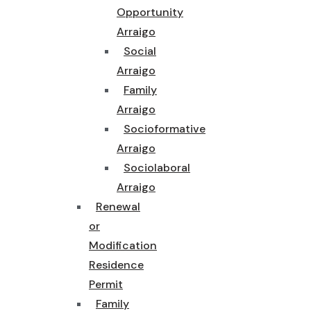
Opportunity
Arraigo
Social
Arraigo
Family
Arraigo
Socioformative
Arraigo
Sociolaboral
Arraigo
Renewal
or
Modification
Residence
Permit
Family