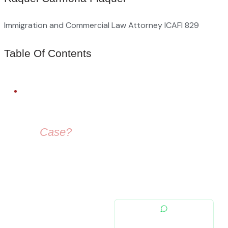
Immigration and Commercial Law Attorney ICAFI 829
Table Of Contents
FREE LEGAL ADVICE
Need Help With
Your
Case?
Our immigration lawyers are here to guide you — from visa
selection to securing your residence permit in Spain and
Europe.
contacto@migratiolex.com
+34 602 54 15 16