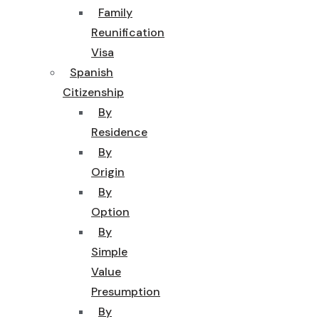
Family
Reunification
Visa
Spanish
Citizenship
By
Residence
By
Origin
By
Option
By
Simple
Value
Presumption
By