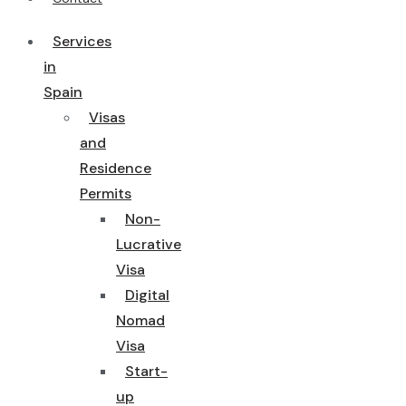
Services
in
Spain
Visas
and
Residence
Permits
Non-
Lucrative
Visa
Digital
Nomad
Visa
Start-
up