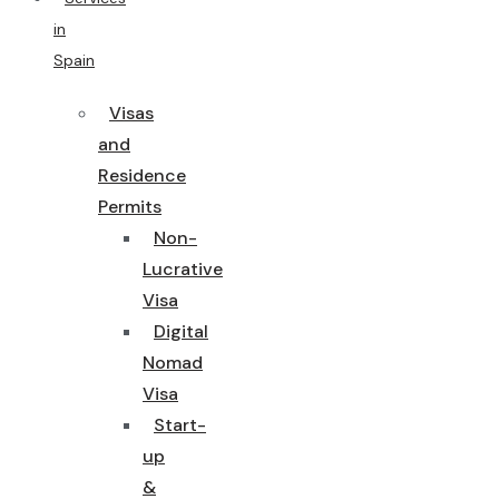
in
Spain
Visas
and
Residence
Permits
Non-
Lucrative
Visa
Digital
Nomad
Visa
Start-
up
&