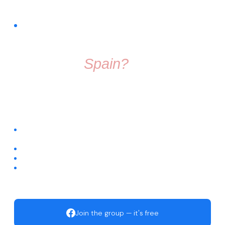
FREE COMMUNITY · FACEBOOK GROUP
Thinking About
Moving To
Spain?
Don't make the move alone. Join a group full of friendly
people who know exactly what it's like to start fresh in a
new country.
Connect with people already living across different regions of
Spain
Ask questions about visas, housing, relocation, and daily life
Get trusted recommendations for local services
Start building your new life with an active, welcoming
community
Join the group — it's free