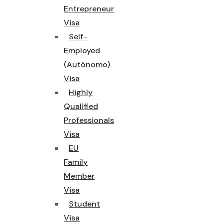
Entrepreneur
Visa
Self-
Employed
(Autónomo)
Visa
Highly
Qualified
Professionals
Visa
EU
Family
Member
Visa
Student
Visa