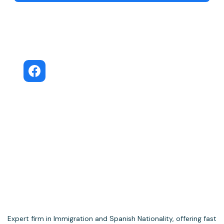
Move to Spain · Facebook Community
Move to Spain
Public Facebook group
Expert firm in Immigration and Spanish Nationality, offering fast