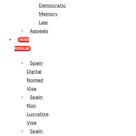
Democratic
Memory
Law
Appeals
MOST
POPULAR
Spain
Digital
Nomad
Visa
Spain
Non
Lucrative
Visa
Spain